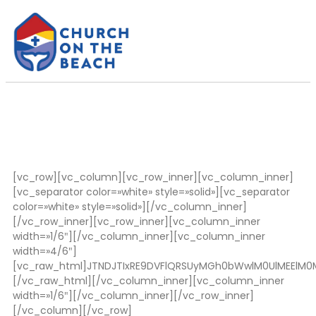
[vc_row][vc_column][vc_row_inner][vc_column_inner][vc_separator color=»white» style=»solid»][vc_separator color=»white» style=»solid»][/vc_column_inner][/vc_row_inner][vc_row_inner][vc_column_inner width=»1/6″][/vc_column_inner][vc_column_inner width=»4/6″][vc_raw_html]JTNDJTIxRE9DVFlQRSUyMGh0bWwlM0UlMEElM0MlMjEtLSUyMHNhdmVkJTIwZnJvbSUyMHVybCUzRCUyODAwNjIlMjlodHRwJTNBJTJGJTJGY2h1cmNob250aGViZWFjaHNhbGluYXMud2VlYmx5LmNvbSUyRmRhaWx5LWRldm90aW9ucy5odG1sJTIwLS0lM0UlMEElM0NodG1sJTIwbGFuZyUzRCUyMmVuJTIyJTIwZGF0YS1sdC1pbnN0YWxsZWQlM0QlMjJ0cnVlJTIyJTNFJTNDaGVhZCUzRSUzQ21ldGElMjBodHRwLWVxdWl2JTNEJTIyQ29udGVudC1UeXBlJTIyJTIwY29udGVudCUzRCUyMnRleHQlMkZodG1sJTNCJTIwY2hhcnNldCUzRFVURi04JTIyJTNFJTNDbGluayUyMGhyZWYlM0QlMjIuJTJGV2lkZ2V0VjMuY3NzJTIyJTIwcmVsJTNEJTIyc3R5bGVzaGVldCUyMiUzRSUzQ3NjcmlwdCUyMGFzeW5jJTIwc3JjJTNEJTIyLiUyRnNub3dkYXkyNjIuanMuZG93bmxvYWQlMjIlM0UlM0MlMkZzY3JpcHQlM0UlM0NzY3JpcHQlMjB0eXBlJTNEJTIydGV4dCUyRmphdmFzY3JpcHQlMjIlMjBhc3luYyUyMHNyYyUzRCUyMi4lMkZnYS5qcy5kb3dubG9hZCUyMiUzRSUzQyUyRnNjcmlwdCUzRSUzQ3NjcmlwdCUyMHR5cGUlM0QlMjJ0ZXh0JTJGamF2YXNjcmlwdCUyMiUyMGNoYXJzZXQlM0QlMjJVVEYtOCUyMiUyMHNyYyUzRCUyMi4lMkZXaWRnZXRWMy5hc2h4JTIyJTNFJTNDJTJGc2NyaXB0JTNFJTNDc2NyaXB0JTIwc3JjJTNEJTIyLiUyRmdkcHJzY3JpcHQuanMuZG93bmxvYWQlMjIlM0UlM0MlMkZzY3JpcHQlM0UlMEElMDklMDklM0N0aXRsZSUzRURhaWx5JTIwRGV2b3Rpb25zJTIwLSUyMENPVEIlM0MlMkZ0aXRsZSUzRSUzQ21ldGElMjBwcm9wZXJ0eSUzRCUyMm9nJTNBc2l0ZV9uYW1lJTIyJTIwY29udGVudCUzRCUyMkNPVEIlMjIlM0UlMEElM0NtZXRhJTIwcHJvcGVydHklM0QlMjJvZyUzQXRpdGxlJTIyJTIwY29udGVudCUzRCUyMkRhaWx5JTIwRGV2b3Rpb25zJTIyJTNFJTBBJTNDbWV0YSUyMHByb3BlcnR5JTNEJTIyb2clM0FkZXNjcmlwdGlvbiUyMiUyMGNvbnRlbnQlM0QlMjJUaGUlMjBGb3VudGFpbiUyMG9mJTIwTGlmZSUyMDQlMjBKb2huJTIwNCUzQTE0JTIwQnV0JTIwd2hvZXZlciUyMHRha2VzJTIwdGhlJTIwd2F0ZXIlMjBJJTIwZ2l2ZSUyMGhpbSUyMHdpbGwlMjBuZXZlciUyMGJlJTIwaW4lMjBuZWVkJTIwb2YlMjBkcmluayUyMGFnYWluJTNCJTIwZm9yJTIwdGhlJTIwd2F0ZXIlMjBJJTIwZ2l2ZSUyMGhpbSUyMHdpbGwlMjBiZWNvbWUlMjBpbiUyMGhpbSUyMGElMjBmb3VudGFpbiUyMG9mJTIwZXRlcm5hbCUyMGxpZmUuJTIwVGhlJTIwRmlyc3QlMjBEcm9wJTIwb2YuLi4lMjIlM0UlMEElM0NtZXRhJTIwcHJvcGVydHklM0QlMjJvZyUzQWltYWdlJTIyJTIwY29udGVudCUzRCUyMmh0dHAlM0ElMkYlMkZjZG4yLmVkaXRteXNpdGUuY29tJTJGaW1hZ2VzJTJGc2l0ZSUyRmZvb3RlciUyRm9nLWltYWdlLXBsYWNlaG9sZGVyLWJsYW5rLnBuZyUyMiUzRSUwQSUzQ21ldGElMjBwcm9wZXJ0eSUzRCUyMm9nJTNBdXJsJTIyJTIwY29udGVudCUzRCUyMmh0dHAlM0ElMkYlMkZjaHVyY2hvbnRoZWJlYWNoc2FsaW5hcy53ZWVibHkuY29tJTJGZGFpbHktZGV2b3Rpb25zLmh0bWwlMjIlM0UlMEElMEElMEElMEElMEElMjAlMjAlMjAlMjAlM0NtZXRhJTIwbmFtZSUzRCUyMnZpZXdwb3J0JTIyJTIwY29udGVudCUzRCUyMndpZHRoJTNEZGV2aWNlLXdpZHRoJTJDJTIwaW5pdGlhbC1zY2FsZSUzRDEuMCUyMiUzRSUwQSUwQSUwOSUwOSUwQSUwOSUwOSUzQ2xpbmslMjBpZCUzRCUyMndzaXRlLWJhc2Utc3R5bGUlMjIlMjByZWwlM0QlMjJzdHlsZXNoZWV0JTIyJTIwdHlwZSUzRCUyMnRleHQlMkZjc3MlMjIlMjBocmVmJTNEJTIyLiUyRnNpdGVzLmNzcyUyMiUzRSUwQSUzQ2xpbmslMjByZWwlM0QlMjJzdHlsZXNoZWV0JTIyJTIwdHlwZSUzRCUyMnRleHQlMkZjc3MlMjIlMjBocmVmJTNEJTIyLiUyRmZhbmN5Ym94LmNzcyUyMiUzRSUwQSUzQ2xpbmslMjByZWwlM0QlMjJzdHlsZXNoZWV0JTIyJTIwdHlwZSUzRCUyMnRleHQlMkZjc3MlMjIlMjBocmVmJTNEJTIyLiUyRnNvY2lhbC1pY29ucy5jc3MlMjIlMjBtZWRpYSUzRCUyMnNjcmVlbiUyQ3Byb2plY3Rpb24lMjIlM0UlMEElM0NsaW5rJTIwcmVsJTNEJTIyc3R5bGVzaGVldCUyMiUyMHR5cGUlM0QlMjJ0ZXh0JTJGY3NzJTIyJTIwaHJlZiUzRCUyMi4lMkZtYWluX3N0eWxlLmNzcyUyMiUyMHRpdGxlJTNEJTIyd3NpdGUtdGhlbWUtY3NzJTIyJTNFJTBBJTNDbGluayUyMGhyZWYlM0QlMjIuJTJGY3NzJTIyJTIwcmVsJTNEJTIyc3R5bGVzaGVldCUyMiUyMHR5cGUlM0QlMjJ0ZXh0JTJGY3NzJTIyJTNFJTBBJTNDbGluayUyMGhyZWYlM0QlMjIuJTJGY3NzJTI4MSUyOSUyMiUyMHJlbCUzRCUyMnN0eWxlc2hlZXQlMjIlMjB0eXBlJTNEJTIydGV4dCUyRmNzcyUyMiUzRSUwQSUwQSUzQ2xpbmslMjBocmVmJTNEJTIyLiUyRmNzcyUyODIlMjklMjIlMjByZWwlM0QlMjJzdHlsZXNoZWV0JTIyJTIwdHlwZSUzRCUyMnRleHQlMkZjc3MlMjIlM0UlMEElM0NzdHlsZSUyMHR5cGUlM0QlMjJ0ZXh0JTJGY3NzJTIyJTNFJTBBLndzaXRlLWVsZW1lbnRzLndzaXRlLW5vdC1mb290ZXIlM0Fub3QlMjgud3NpdGUtaGVhZGVyLWVsZW1lbnRzJTI5JTIwZGl2LnBhcmFncmFwaCUyQyUyMC53c2l0ZS1lbGVtZW50cy53c2l0ZS1ub3QtZm9vdGVyJTNBbm90JTI4LndzaXRlLWhlYWRlci1lbGVtZW50cyUyOSUyMHAlMkMlMjAud3NpdGUtZWxlbWVudHMud3NpdGUtbm90LWZvb3RlciUzQW5vdCUyOC53c2l0ZS1oZWFkZXItZWxlbWVudHMlMjklMjAucHJvZHVjdC1ibG9jayUyMC5wcm9kdWN0LXRpdGxlJTJDJTIwLndzaXRlLWVsZW1lbnRzLndzaXRlLW5vdC1mb290ZXIlM0Fub3QlMjgud3NpdGUtaGVhZGVyLWVsZW1lbnRzJTI5JTIwLnByb2R1Y3QtZGVzY3JpcHRpb24lMkMlMjAud3NpdGUtZWxlbWVudHMud3NpdGUtbm90LWZvb3RlciUzQW5vdCUyOC53c2l0ZS1oZWFkZXItZWxlbWVudHMlMjklMjAud3NpdGUtZm9ybS1maWVsZCUyMGxhYmVsJTJDJTIwLndzaXRlLWVsZW1lbnRzLndzaXRlLW5vdC1mb290ZXIlM0Fub3QlMjgud3NpdGUtaGVhZGVyLWVsZW1lbnRzJTI5JTIwLndzaXRlLWZvcm0tZmllbGQlMjBsYWJlbCUyQyUyMCUyM3dzaXRlLWNvbnRlbnQlMjBkaXYucGFyYWdyYXBoJTJDJTIwJTIzd3NpdGUtY29udGVudCUyMHAlMkMlMjAlMjN3c2l0ZS1jb250ZW50JTIwLnByb2R1Y3QtYmxvY2slMjAucHJvZHVjdC10aXRsZSUyQyUyMCUyM3dzaXRlLWNvbnRlbnQlMjAucHJvZHVjdC1kZXNjcmlwdGlvbiUyQyUyMCUyM3dzaXRlLWNvbnRlbnQlMjAud3NpdGUtZm9ybS1maWVsZCUyMGxhYmVsJTJDJTIwJTIzd3NpdGUtY29udGVudCUyMC53c2l0ZS1mb3JtLWZpZWxkJTIwbGFiZWwlMkMlMjAuYmxvZy1zaWRlYmFyJTIwZGl2LnBhcmFncmFwaCUyQyUyMC5ibG9nLXNpZGViYXIlMjBwJTJDJTIwLmJsb2ctc2lkZWJhciUyMC53c2l0ZS1mb3JtLWZpZWxkJTIwbGFiZWwlMkMlMjAuYmxvZy1zaWRlYmFyJTIwLndzaXRlLWZvcm0tZmllbGQlMjBsYWJlbCUyMCU3QmZvbnQtZmFtaWx5JTNBJTIyRHJvaWQlMjBTYW5zJTIyJTIwJTIxaW1wb3J0YW50JTNCJTdEJTBBJTIzd3NpdGUtY29udGVudCUyMGRpdi5wYXJhZ3JhcGglMkMlMjAlMjN3c2l0ZS1jb250ZW50JTIwcCUyQyUyMCUyM3dzaXRlLWNvbnRlbnQlMjAucHJvZHVjdC1ibG9jayUyMC5wcm9kdWN0LXRpdGxlJTJDJTIwJTIzd3NpdGUtY29udGVudCUyMC5wcm9kdWN0LWRlc2NyaXB0aW9uJTJDJTIwJTIzd3NpdGUtY29udGVudCUyMC53c2l0ZS1mb3JtLWZpZWxkJTIwbGFiZWwlMkMlMjAlMjN3c2l0ZS1jb250ZW50JTIwLndzaXRlLWZvcm0tZmllbGQlMjBsYWJlbCUyQyUyMC5ibG9nLXNpZGViYXIlMjBkaXYucGFyYWdyYXBoJTJDJTIwLmJsb2ctc2lkZWJhciUyMHAlMkMlMjAuYmxvZy1zaWRlYmFyJTIwLndzaXRlLWZvcm0tZmllbGQlMjBsYWJlbCUyQyUyMC5ibG9nLXNpZGViYXIlMjAud3NpdGUtZm9ybS1maWVsZCUyMGxhYmVsJTIwJTdCY29sb3IlM0ElMjMyYTJhMmElMjAlMjFpbXBvcnRhbnQlM0IlN0QlMEEud3NpdGUtZWxlbWVudHMud3NpdGUtZm9vdGVyJTIwZGl2LnBhcmFncmFwaCUyQyUyMC53c2l0ZS1lbGVtZW50cy53c2l0ZS1mb290ZXIlMjBwJTJDJTIwLndzaXRlLWVsZW1lbnRzLndzaXRlLWZvb3RlciUyMC5wcm9kdWN0LWJsb2NrJTIwLnByb2R1Y3QtdGl0bGUlMkMlMjAud3NpdGUtZWxlbWVudHMud3NpdGUtZm9vdGVyJTIwLnByb2R1Y3QtZGVzY3JpcHRpb24lMkMlMjAud3NpdGUtZWxlbWVudHMud3NpdGUtZm9vdGVyJTIwLndzaXRlLWZvcm0tZmllbGQlMjBsYWJlbCUyQyUyMC53c2l0ZS1lbGVtZW50cy53c2l0ZS1mb290ZXIlMjAud3NpdGUtZm9ybS1maWVsZCUyMGxhYmVsJTdCJTdEJTBBLndzaXRlLWVsZW1lbnRzLndzaXRlLW5vdC1mb290ZXIlM0Fub3QlMjgud3NpdGUtaGVhZGVyLWVsZW1lbnRzJTI5JTIwaDIlMkMlMjAud3NpdGUtZWxlbWVudHMud3NpdGUtbm90LWZvb3RlciUzQW5vdCUyOC53c2l0ZS1oZWFkZXItZWxlbWVudHMlMjklMjAucHJvZHVjdC1sb25nJTIwLnByb2R1Y3QtdGl0bGUlMkMlMjAud3NpdGUtZWxlbWVudHMud3NpdGUtbm90LWZvb3RlciUzQW5vdCUyOC53c2l0ZS1oZWFkZXItZWxlbWVudHMlMjklMjAucHJvZHVjdC1sYXJnZSUyMC5wcm9kdWN0LXRpdGxlJTJDJTIwLndzaXRlLWVsZW1lbnRzLndzaXRlLW5vdC1mb290ZXIlM0Fub3QlMjgud3NpdGUtaGVhZGVyLWVsZW1lbnRzJTI5JTIwLnByb2R1Y3Qtc21hbGwlMjAucHJvZHVjdC10aXRsZSUyQyUyMCUyM3dzaXRlLWNvbnRlbnQlMjBoMiUyQyUyMCUyM3dzaXRlLWNvbnRlbnQlMjAucHJvZHVjdC1sb25nJTIwLnByb2R1Y3QtdGl0bGUlMkMlMjAlMjN3c2l0ZS1jb250ZW50JTIwLnByb2R1Y3QtbGFyZ2UlMjAucHJvZHVjdC10aXRsZSUyQyUyMCUyM3dzaXRlLWNvbnRlbnQlMjAucHJvZHVjdC1zbWFsbCUyMC5wcm9kdWN0LXRpdGxlJTJDJTIwLmJsb2ctc2lkZWJhciUyMGgyJTIwJTdCJTdEJTBBJTIzd3NpdGUtY29udGVudCUyMGgyJTJDJTIwJTIzd3NpdGUtY29udGVudCUyMC5wcm9kdWN0LWxvbmclMjAucHJvZHVjdC10aXRsZSUyQyUyMCUyM3dzaXRlLWNvbnRlbnQlMjAucHJvZHVjdC1sYXJnZSUyMC5wcm9kdWN0LXRpdGxlJTJDJTIwJTIzd3NpdGUtY29udGVudCUyMC5wcm9kdWN0LXNtYWxsJTIwLnByb2R1Y3QtdGl0bGUlMkMlMjAuYmxvZy1zaWRlYmFyJTIwaDIlMjAlN0IlN0QlMEEud3NpdGUtZWxlbWVudHMud3NpdGUtZm9vdGVyJTIwaDIlMkMlMjAud3NpdGUtZWxlbWVudHMud3NpdGUtZm9vdGVyJTIwLnByb2R1Y3QtbG9uZyUyMC5wcm9kdWN0LXRpdGxlJTJDJTIwLndzaXRlLWVsZW1lbnRzLndzaXRlLWZvb3RlciUyMC5wcm9kdWN0LWxhcmdlJTIwLnByb2R1Y3QtdGl0bGUlMkMlMjAud3NpdGUtZWxlbWVudHMud3NpdGUtZm9vdGVyJTIwLnByb2R1Y3Qtc21hbGwlMjAucHJvZHVjdC10aXRsZSU3QiU3RCUwQSUyM3dzaXRlLXRpdGxlJTIwJTdCJTdEJTBBLndzaXRlLW5vdC1mb290ZXIlMjBoMi53c2l0ZS1jb250ZW50LXRpdGxlJTIwYSUyQyUyMC53c2l0ZS1ub3QtZm9vdGVyJTIwLnBhcmFncmFwaCUyMGElMkMlMjAud3NpdGUtbm90LWZvb3RlciUyMGJsb2NrcXVvdGUlMjBhJTJDJTIwJTIzYmxvZ1RhYmxlJTIwLmJsb2ctc2lkZWJhciUyMGElMkMlMjAlMjNibG9nVGFibGUlMjAuYmxvZy1jb21tZW50cyUyMGElMkMlMjAlMjNibG9nVGFibGUlMjAuYmxvZy1jb21tZW50cy1ib3R0b20lMjBhJTJDJTIwJTIzd3NpdGUtY29tLXN0b3JlJTIwYSUyQyUyMCUyM3dzaXRlLWNvbS1wcm9kdWN0LWdlbiUyMGElMjAlN0Jjb2xvciUzQSUyMzBmMjNmNSUyMCUyMWltcG9ydGFudCUzQiU3RCUwQS53c2l0ZS1tZW51LWRlZmF1bHQlMjBhJTIwJTdCJTdEJTBBLndzaXRlLW1lbnUlMjBhJTIwJTdCJTdEJTBBLndzaXRlLWltYWdlJTIwZGl2JTJDJTIwLndzaXRlLWNhcHRpb24lMjAlN0IlN0QlMEEuZ2FsbGVyeUNhcHRpb25Jbm5lclRleHQlMjAlN0IlN0QlMEEuZmFuY3lib3gtdGl0bGUlMjAlN0IlN0QlMEEud3NsaWRlLWNhcHRpb24tdGV4dCUyMCU3QiU3RCUwQS53c2l0ZS1waG9uZSUyMCU3QiU3RCUwQS53c2l0ZS1oZWFkbGluZSUyQy53c2l0ZS1oZWFkZXItc2VjdGlvbiUyMC53c2l0ZS1jb250ZW50LXRpdGxlJTIwJTdCJTdEJTBBLndzaXRlLWhlYWRsaW5lLXBhcmFncmFwaCUyQy53c2l0ZS1oZWFkZXItc2VjdGlvbiUyMC5wYXJhZ3JhcGglMjAlN0IlN0QlMEEud3NpdGUtYnV0dG9uLWlubmVyJTIwJTdCJTdEJTBBLndzaXRlLW5vdC1mb290ZXIlMjBibG9ja3F1b3RlJTIwJTdCJTdEJTBBLndzaXRlLWZvb3RlciUyMGJsb2NrcXVvdGUlMjAlN0IlN0QlMEEuYmxvZy1oZWFkZXIlMjBoMiUyMGElMjAlN0IlN0QlMEElMjN3c2l0ZS1jb250ZW50JTIwaDIud3NpdGUtcHJvZHVjdC10aXRsZSUyMCU3QiU3RCUwQS53c2l0ZS1wcm9kdWN0JTIwLndzaXRlLXByb2R1Y3QtcHJpY2UlMjBhJTIwJTdCJTdEJTBBJTQwbWVkaWElMjBzY3JlZW4lMjBhbmQlMjAlMjhtaW4td2lkdGglM0ElMjA3NjdweCUyOSUyMCU3Qi53c2l0ZS1lbGVtZW50cy53c2l0ZS1ub3QtZm9vdGVyJTNBbm90JTI4LndzaXRlLWhlYWRlci1lbGVtZW50cyUyOSUyMGRpdi5wYXJhZ3JhcGglMkMlMjAud3NpdGUtZWxlbWVudHMud3NpdGUtbm90LWZvb3RlciUzQW5vdCUyOC53c2l0ZS1oZWFkZXItZWxlbWVudHMlMjklMjBwJTJDJTIwLndzaXRlLWVsZW1lbnRzLndzaXRlLW5vdC1mb290ZXIlM0Fub3QlMjgud3NpdGUtaGVhZGVyLWVsZW1lbnRzJTI5JTIwLnByb2R1Y3QtYmxvY2slMjAucHJvZHVjdC10aXRsZSUyQyUyMC53c2l0ZS1lbGVtZW50cy53c2l0ZS1ub3QtZm9vdGVyJTNBbm90JTI4LndzaXRlLWhlYWRlci1lbGVtZW50cyUyOSUyMC5wcm9kdWN0LWRlc2NyaXB0aW9uJTJDJTIwLndzaXRlLWVsZW1lbnRzLndzaXRlLW5vdC1mb290ZXIlM0Fub3QlMjgud3NpdGUtaGVhZGVyLWVsZW1lbnRzJTI5JTIwLndzaXRlLWZvcm0tZmllbGQlMjBsYWJlbCUyQyUyMC53c2l0ZS1lbGVtZW50cy53c2l0ZS1ub3QtZm9vdGVyJTNBbm90JTI4LndzaXRlLWhlYWRlci1lbGVtZW50cyUyOSUyMC53c2l0ZS1mb3JtLWZpZWxkJTIwbGFiZWwlMkMlMjAlMjN3c2l0ZS1jb250ZW50JTIwZGl2LnBhcmFncmFwaCUyQyUyMCUyM3dzaXRlLWNvbnRlbnQlMjBwJTJDJTIwJTIzd3NpdGUtY29udGVudCUyMC5wcm9kdWN0LWJsb2NrJTIwLnByb2R1Y3QtdGl0bGUlMkMlMjAlMjN3c2l0ZS1jb250ZW50JTIwLnByb2R1Y3QtZGVzY3JpcHRpb24lMkMlMjAlMjN3c2l0ZS1jb250ZW50JTIwLndzaXRlLWZvcm0tZmllbG